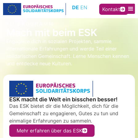
Inhalt
DE
EN
springen
Kontakt
EU PROGRAMM
Mach mit beim ESK
Engagiere dich in sozialen Projekten, sammle
internationale Erfahrungen und werde Teil einer
solidarischen Gemeinschaft. Lerne Menschen kennen
und entdecke neue Kulturen.
ESK macht die Welt ein bisschen besser!
Das ESK bietet dir die Möglichkeit, dich für die
Gemeinschaft zu engagieren, Gutes zu tun und
einmalige Erfahrungen zu sammeln.
Mehr erfahren über das ESK