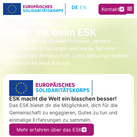
Inhalt
DE
EN
springen
Kontakt
EU PROGRAMM
Mach mit beim ESK
Engagiere dich in sozialen Projekten, sammle
internationale Erfahrungen und werde Teil einer
solidarischen Gemeinschaft. Lerne Menschen kennen
und entdecke neue Kulturen.
ESK macht die Welt ein bisschen besser!
Das ESK bietet dir die Möglichkeit, dich für die
Gemeinschaft zu engagieren, Gutes zu tun und
einmalige Erfahrungen zu sammeln.
Mehr erfahren über das ESK