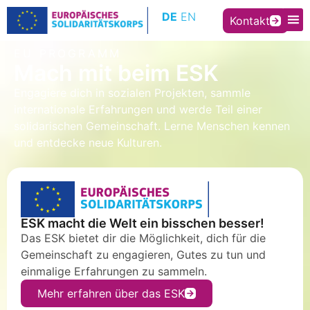
Inhalt
DE
EN
springen
Kontakt
EU PROGRAMM
Mach mit beim ESK
Engagiere dich in sozialen Projekten, sammle
internationale Erfahrungen und werde Teil einer
solidarischen Gemeinschaft. Lerne Menschen kennen
und entdecke neue Kulturen.
ESK macht die Welt ein bisschen besser!
Das ESK bietet dir die Möglichkeit, dich für die
Gemeinschaft zu engagieren, Gutes zu tun und
einmalige Erfahrungen zu sammeln.
Mehr erfahren über das ESK