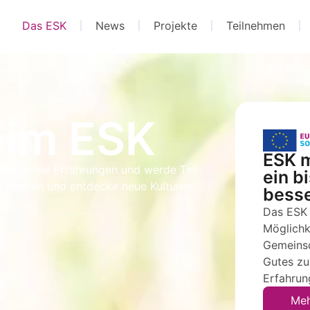
Das ESK
News
Projekte
Teilnehmen
eim ESK
ESK m
ernationale Erfahrungen und werde Teil
ein b
n kennen und entdecke neue Kulturen.
besse
Das ESK 
Möglichke
Gemeinsc
Gutes zu
Erfahrun
Meh