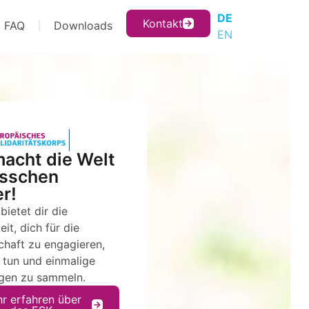
DE
Kontakt
FAQ
Downloads
EN
acht die Welt
isschen
r!
bietet dir die
it, dich für die
haft zu engagieren,
 tun und einmalige
gen zu sammeln.
r erfahren über