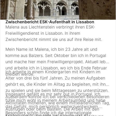
Zwischenbericht ESK-Aufenthalt in Lissabon
Malena aus Liechtenstein verbringt ihren ESK-
Freiwilligendienst in Lissabon. In ihrem
Zwischenbericht nimmt sie uns auf ihre Reise mit.
Mein Name ist Malena, ich bin 23 Jahre alt und
komme aus Balzers. Seit Oktober bin ich in Portugal
und mache hier mein Freiwilligenprojekt. Aktuell lebe
und arbeite ich in Lissabon, wo ich bis Ende Februar
Ich arbeite in einem Kindergarten mit Kindern im
bleiben werde.
Alter von drei bis fünf Jahren. Zu meinen Aufgaben
gehört es, die Kinder im Alltag zu begleiten, mit ihnen
zu spielen und sie beim Mittagessen zu unterstützen.
Insgesamt gefällt es mir sehr gut in Portugal. Ich
Ausserdem konnte ich bei verschiedenen besonderen
fühle mich wohl in meinem Arbeitsumfeld und habe
Aktivitäten mithelfen, wie einem mittelalterlichen Tag,
das Gefühl, mich persönlich weiterzuentwickeln.
Ausflügen oder beim Basteln. Die Arbeit mit den
Besonders schön finde ich die internationale
Kindern macht mir sehr viel Freude und ist