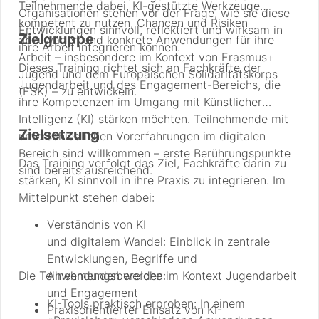
Teilnehmende dabei, KI-gestützte Werkzeuge
Organisationen stehen vor der Frage, wie sie diese
kompetent zu nutzen, Chancen und Risiken
Entwicklungen sinnvoll, reflektiert und wirksam in
Zielgruppe
abzuwägen und konkrete Anwendungen für ihre
ihre Arbeit integrieren können.
Arbeit – insbesondere im Kontext von Erasmus+
Dieses Training richtet sich an Fachkräfte der
Jugend und dem Europäischen Solidaritätskorps
Jugendarbeit und des Engagement-Bereichs, die
(ESK) – zu entwickeln.
ihre Kompetenzen im Umgang mit Künstlicher
Intelligenz (KI) stärken möchten. Teilnehmende mit
Zielsetzung
unterschiedlichen Vorerfahrungen im digitalen
Bereich sind willkommen – erste Berührungspunkte
Das Training verfolgt das Ziel, Fachkräfte darin zu
sind bereits ausreichend.
stärken, KI sinnvoll in ihre Praxis zu integrieren. Im
Mittelpunkt stehen dabei:
Verständnis von KI
und digitalem Wandel: Einblick in zentrale
Entwicklungen, Begriffe und
Die Teilnehmenden werden:
Anwendungsbereiche im Kontext Jugendarbeit
und Engagement
KI-Tools praktisch erproben: In einem
Praxisorientierter Einsatz von KI-