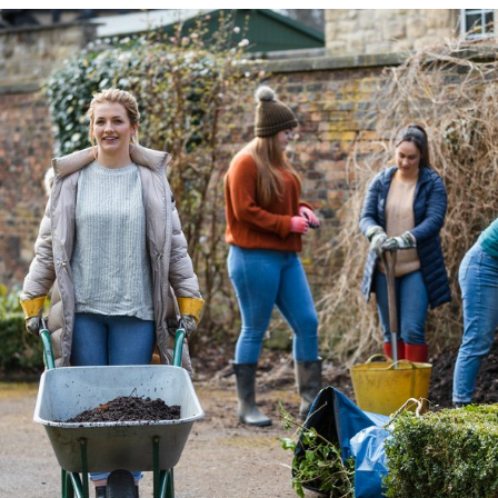
Regelungen der einzelnen Anbieter.
Datenschutz und Nutzung digitaler Dienste: Die
Nutzung von KI-Tools und Online-Plattformen
kann die Erstellung von Benutzerkonten
erfordern. Mit der Teilnahme am Training
erklären sich die Teilnehmenden bereit, die
jeweiligen Datenschutzbestimmungen sowie
Nutzungsbedingungen der eingesetzten Tools
zu akzeptieren und, sofern notwendig, ihre E-
Mail-Adresse sowie weitere grundlegende
Daten für die Registrierung zu verwenden. Eine
Teilnahme auch ohne die Akzeptanz der
Datenschutz- sowie Nutzungsbestimmungen
ist möglich