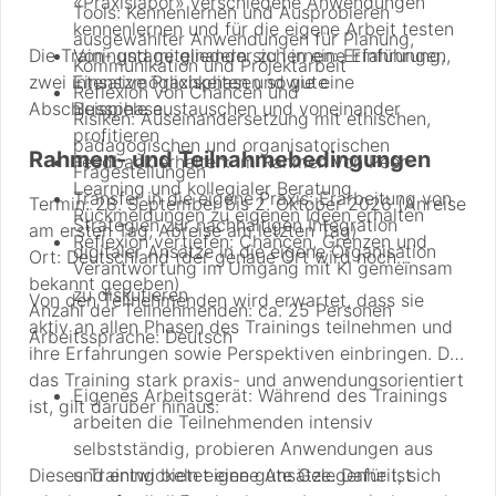
«Praxislabor» verschiedene Anwendungen
Tools: Kennenlernen und Ausprobieren
kennenlernen und für die eigene Arbeit testen
ausgewählter Anwendungen für Planung,
Die Trainingstage gliedern sich in eine Einführung,
Von- und miteinander zu lernen: Erfahrungen,
Kommunikation und Projektarbeit
zwei intensive Praxisphasen sowie eine
Einsatzmöglichkeiten und gute
Reflexion von Chancen und
Abschlussphase.
Beispiele austauschen und voneinander
Risiken: Auseinandersetzung mit ethischen,
profitieren
pädagogischen und organisatorischen
Rahmen- und Teilnahmebedingungen
Feedback erhalten: Im Rahmen von Peer-
Fragestellungen
Learning und kollegialer Beratung
Transfer in die eigene Praxis: Erarbeitung von
Termin: 28. September bis 2. Oktober 2026 (Anreise
Rückmeldungen zu eigenen Ideen erhalten
Strategien zur nachhaltigen Integration
am ersten Tag, Abreise am letzten Tag)
Reflexion vertiefen: Chancen, Grenzen und
digitaler Ansätze in die eigene Organisation
Ort: Deutschland (der genaue Ort wird noch
Verantwortung im Umgang mit KI gemeinsam
bekannt gegeben)
zu diskutieren
Von den Teilnehmenden wird erwartet, dass sie
Anzahl der Teilnehmenden: ca. 25 Personen
aktiv an allen Phasen des Trainings teilnehmen und
Arbeitssprache: Deutsch
ihre Erfahrungen sowie Perspektiven einbringen. Da
das Training stark praxis- und anwendungsorientiert
Eigenes Arbeitsgerät: Während des Trainings
ist, gilt darüber hinaus:
arbeiten die Teilnehmenden intensiv
selbstständig, probieren Anwendungen aus
Dieses Training bietet eine gute Gelegenheit, sich
und entwickeln eigene Ansätze. Dafür ist