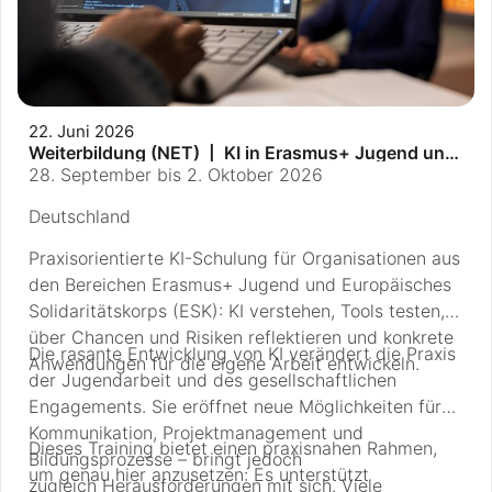
Erfahrungen weiter zu erleichtern.
22. Juni 2026
Weiterbildung (NET) | KI in Erasmus+ Jugend und
ESK – Digitalen Wandel aktiv gestalten
28. September bis 2. Oktober 2026
Deutschland
Praxisorientierte KI-Schulung für Organisationen aus
den Bereichen Erasmus+ Jugend und Europäisches
Solidaritätskorps (ESK): KI verstehen, Tools testen,
über Chancen und Risiken reflektieren und konkrete
Die rasante Entwicklung von KI verändert die Praxis
Anwendungen für die eigene Arbeit entwickeln.
der Jugendarbeit und des gesellschaftlichen
Engagements. Sie eröffnet neue Möglichkeiten für
Kommunikation, Projektmanagement und
Dieses Training bietet einen praxisnahen Rahmen,
Bildungsprozesse – bringt jedoch
um genau hier anzusetzen: Es unterstützt
zugleich Herausforderungen mit sich. Viele