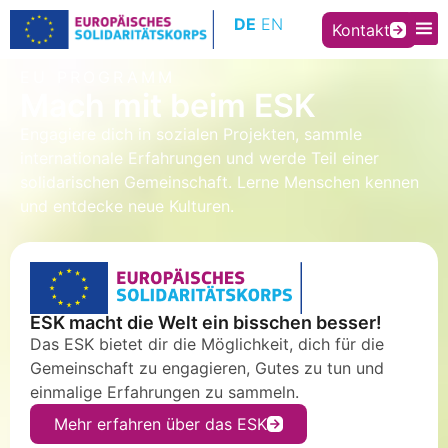
Inhalt
DE
EN
springen
Kontakt
EU PROGRAMM
Mach mit beim ESK
Engagiere dich in sozialen Projekten, sammle
internationale Erfahrungen und werde Teil einer
solidarischen Gemeinschaft. Lerne Menschen kennen
und entdecke neue Kulturen.
ESK macht die Welt ein bisschen besser!
Das ESK bietet dir die Möglichkeit, dich für die
Gemeinschaft zu engagieren, Gutes zu tun und
einmalige Erfahrungen zu sammeln.
Mehr erfahren über das ESK