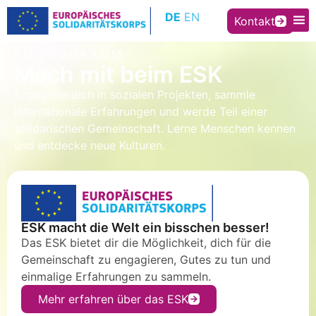
Inhalt
DE
EN
springen
Kontakt
EU PROGRAMM
Mach mit beim ESK
Engagiere dich in sozialen Projekten, sammle
internationale Erfahrungen und werde Teil einer
solidarischen Gemeinschaft. Lerne Menschen kennen
und entdecke neue Kulturen.
ESK macht die Welt ein bisschen besser!
Das ESK bietet dir die Möglichkeit, dich für die
Gemeinschaft zu engagieren, Gutes zu tun und
einmalige Erfahrungen zu sammeln.
Mehr erfahren über das ESK