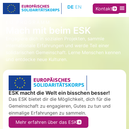
Inhalt
DE
EN
springen
Kontakt
EU PROGRAMM
Mach mit beim ESK
Engagiere dich in sozialen Projekten, sammle
internationale Erfahrungen und werde Teil einer
solidarischen Gemeinschaft. Lerne Menschen kennen
und entdecke neue Kulturen.
ESK macht die Welt ein bisschen besser!
Das ESK bietet dir die Möglichkeit, dich für die
Gemeinschaft zu engagieren, Gutes zu tun und
einmalige Erfahrungen zu sammeln.
Mehr erfahren über das ESK