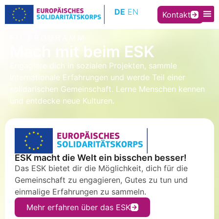
Inhalt
DE
EN
springen
Kontakt
EU PROGRAMM
Mach mit beim ESK
Engagiere dich in sozialen Projekten, sammle
internationale Erfahrungen und werde Teil einer
solidarischen Gemeinschaft. Lerne Menschen kennen
und entdecke neue Kulturen.
ESK macht die Welt ein bisschen besser!
Das ESK bietet dir die Möglichkeit, dich für die
Gemeinschaft zu engagieren, Gutes zu tun und
einmalige Erfahrungen zu sammeln.
Mehr erfahren über das ESK